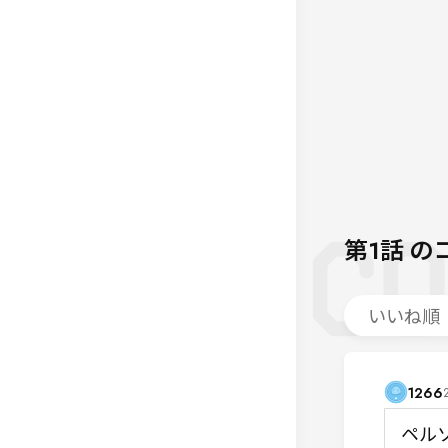
第1話
の
いいね順
1266
ペル