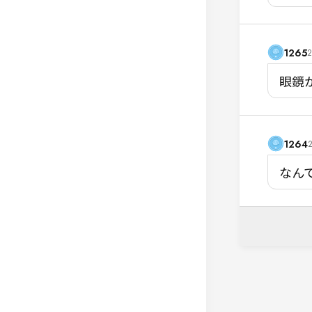
1265
2
眼鏡
1264
2
なん