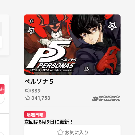
ペルソナ５
無料
889
341,753
6
隔週日曜
次回は8月9日に更新！
お気に入り