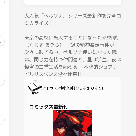
3
大人気『ペルソナ』シリーズ最新作を完全コ
ミカライズ！
東京の高校に転入することになった来栖 暁
4
（くるす あきら）。 謎の精神暴走事件が
次々に起きる中、ペルソナ使いになった暁
は、同じ力を持つ仲間達と、昼は学生、夜は
怪盗の二重生活を始める！ 本格的ジュブナ
イルサスペンス堂々開幕!!
2
アトラス,村崎 久都(むらさき ひさと)
コミックス最新刊
3