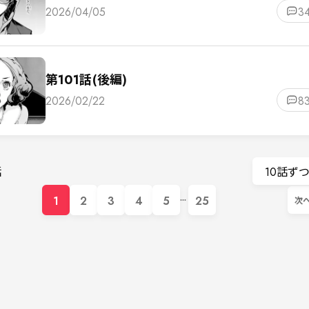
2026/04/05
3
第101話(後編)
2026/02/22
8
話
10話ず
1
2
3
4
5
25
次