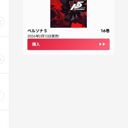
2
ペルソナ５
16
巻
2026
年
2
月
12
日発売!
購入
6
1