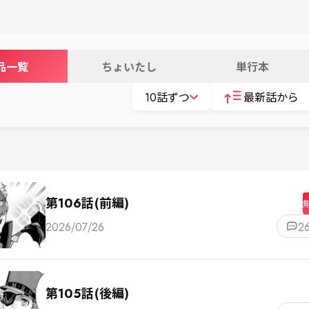
品一覧
ちょいたし
単行本
10話ずつ
最新話から
第106話(前編)
2026/07/26
2
第105話(後編)