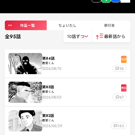
作品一覧
ちょいたし
単行本
全
95
話
10話ずつ
最新話から
第84話
先読
教官くん
2026/08/10
36
第83話
無料
教官くん
2026/08/03
67
第82話
教官くん
2026/06/29
163