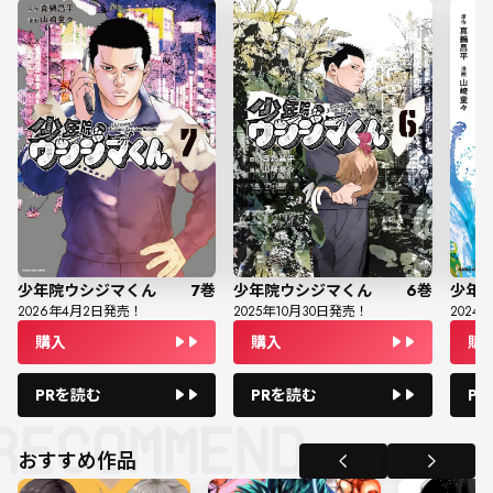
少年院ウシジマくん
7
巻
少年院ウシジマくん
6
巻
少年
2026
年
4
月
2
日発売！
2025
年
10
月
30
日発売！
2024
年
購入
購入
購
PRを読む
PRを読む
P
おすすめ作品