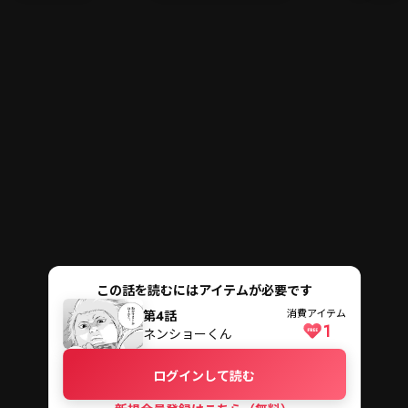
メニ
ログイン・会員登録
検索
この話を読むにはアイテムが必要です
消費アイテム
第4話
1
ネンショーくん
ログインして読む