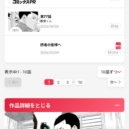
第77話
教官くん
2026/04/06
58
読者の皆様へ
無料
2026/03/09
396
表示中:
1
-
10
話
10話ずつ
1
2
3
10
前へ
次へ
作品詳細をとじる