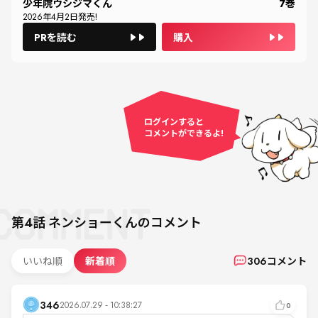
少年院ウシジマくん
7
巻
2026
年
4
月
2
日発売!
PRを読む
購入
ログインすると
コメントができるよ!
第4話
ネンショーくん
のコメント
いいね順
新着順
306
コメント
346
2026.07.29 - 10:38:27
0