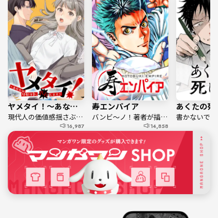
ヤメタイ！～あなたのリセット、代行します～
寿エンパイア
あくたの死
現代人の価値感揺さぶる社会派ドラマ！
バンビ～ノ！著者が描く寿司対決！
書かないで死
16,987
14,858