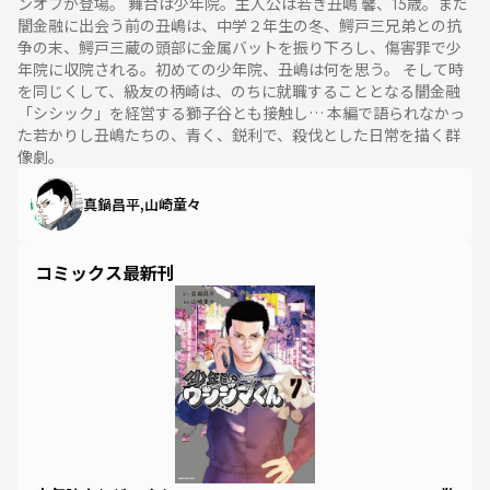
ンオフが登場。 舞台は少年院。主人公は若き丑嶋 馨、15歳。まだ
闇金融に出会う前の丑嶋は、中学２年生の冬、鰐戸三兄弟との抗
争の末、鰐戸三蔵の頭部に金属バットを振り下ろし、傷害罪で少
年院に収院される。初めての少年院、丑嶋は何を思う。 そして時
を同じくして、級友の柄崎は、のちに就職することとなる闇金融
「シシック」を経営する獅子谷とも接触し… 本編で語られなかっ
た若かりし丑嶋たちの、青く、鋭利で、殺伐とした日常を描く群
像劇。
真鍋昌平,山崎童々
コミックス最新刊