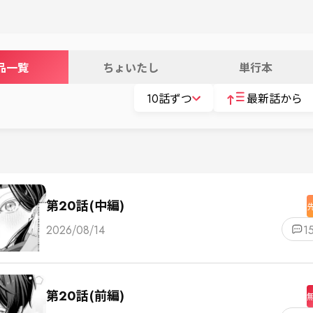
品一覧
ちょいたし
単行本
10話ずつ
最新話から
第20話(中編)
2026/08/14
1
第20話(前編)