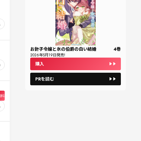
4
お針子令嬢と氷の伯爵の白い結婚
4
巻
2026
年
5
月
19
日発売!
購入
0
PRを読む
無料
6