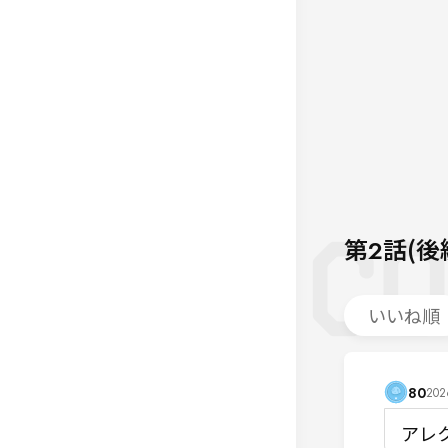
第2話(後
いいね順
80
2026
アレ