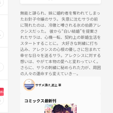
5
無能と誹られ、妹に婚約者を奪われてしまっ
たお針子令嬢のサラ。 失意に沈むサラの前
に現れたのは、冷徹と噂される氷の伯爵アレ
クシスだった。 彼から“白い結婚”を提案さ
6
れたサラは、心機一転、契約上の新婚生活を
スタートすることに。 大好きな刺繍に打ち
込み、アレクシスの心根の優しさに包まれて
幸せな日々を送るサラ。アレクシスに対する
想いは、やがて本物の愛へと変わっていく。
1
さらに、サラの刺繍に秘められた力が、周囲
の人々の運命すら変えていき―。
サザメ漬け,岩上 翠
無料
5
コミックス最新刊