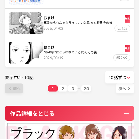
おまけ
無料
冗談ならなんでも言っていいと思ってる男 その後
2026/04/02
152
おまけ
無料
"あの頃"にとらわれている友人 その後
2026/03/19
269
表示中:
1
-
10
話
10話ずつ
1
2
3
20
前へ
次へ
作品詳細をとじる