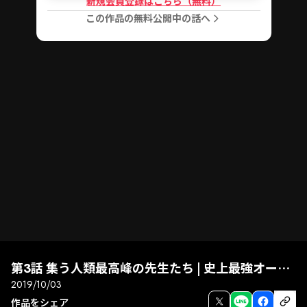
新規会員登録はこちら（無料）
この作品の無料公開中の話へ
第3話 集う人類最高峰の先生たち | 史上最強オークさんの楽しい異世界ハーレムづくり
2019/10/03
作品をシェア