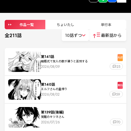
作品一覧
ちょいたし
単行本
全
211
話
10話ずつ
最新話から
第141話
先読
結婚式で友人の数が違うと苦労する
2026/08/09
25
第140話
無料
エルフさんの里帰り
2026/08/02
59
第139話(後編)
覚醒のキツネさん
2026/07/26
70