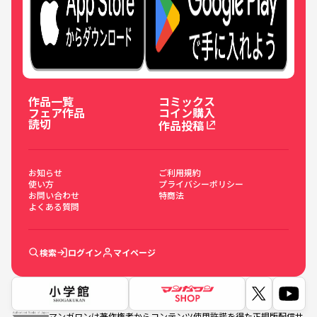
作品一覧
コミックス
フェア作品
コイン購入
読切
作品投稿
お知らせ
ご利用規約
使い方
プライバシーポリシー
お問い合わせ
特商法
よくある質問
検索
ログイン
マイページ
マンガワンは著作権者からコンテンツ使用許諾を得た正規版配信サ