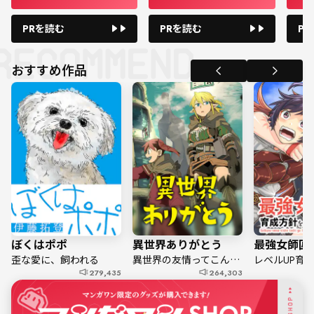
PRを読む
PRを読む
P
おすすめ作品
ぼくはポポ
異世界ありがとう
歪な愛に、飼われる
異世界の友情ってこんな感じ。
279,435
264,303