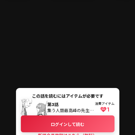
メニ
ログイン・会員登録
検索
この話を読むにはアイテムが必要です
消費アイテム
第3話
1
集う人類最高峰の先生た
ち
ログインして読む