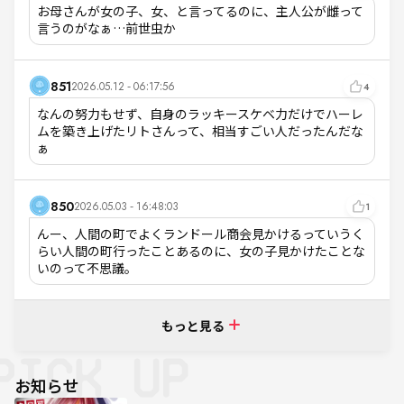
お母さんが女の子、女、と言ってるのに、主人公が雌って
言うのがなぁ…前世虫か
851
2026.05.12 - 06:17:56
4
なんの努力もせず、自身のラッキースケベ力だけでハーレ
ムを築き上げたリトさんって、相当すごい人だったんだな
ぁ
850
2026.05.03 - 16:48:03
1
んー、人間の町でよくランドール商会見かけるっていうく
らい人間の町行ったことあるのに、女の子見かけたことな
いのって不思議。
もっと見る
お知らせ