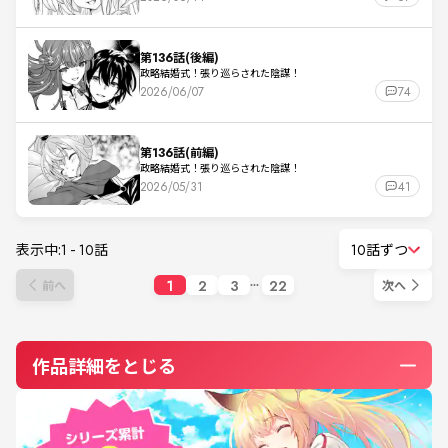
第136話(後編)
政略結婚式！張り巡らされた陰謀！
2026/06/07
74
第136話(前編)
政略結婚式！張り巡らされた陰謀！
2026/05/31
41
表示中:
1
-
10
話
10話ずつ
1
2
3
22
前へ
次へ
作品詳細をとじる