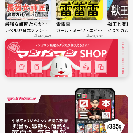
最強女師匠たちが育成方針を巡って修羅場
雷雷雷
獣王と薬草
レベルUP育成ファンタジー！
ガール・ミーツ・エイリアン！
748,462
617,907