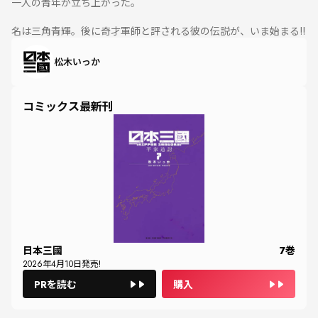
一人の青年が立ち上がった。
名は三角青輝。後に奇才軍師と評される彼の伝説が、いま始まる!!
松木いっか
コミックス最新刊
日本三國
7
巻
2026
年
4
月
10
日発売!
PRを読む
購入