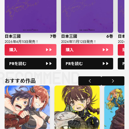
日本三國
7
巻
日本三國
6
巻
日本
2026
年
4
月
10
日発売！
2024
年
11
月
12
日発売！
2024
年
購入
購入
購
PRを読む
PRを読む
P
おすすめ作品