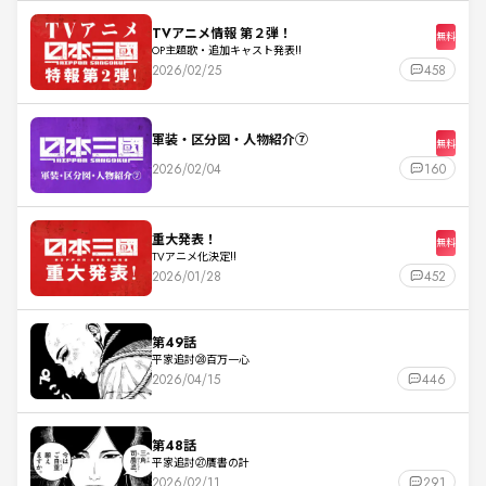
TVアニメ情報 第２弾！
無料
OP主題歌・追加キャスト発表!!
2026/02/25
458
軍装・区分図・人物紹介⑦
無料
2026/02/04
160
重大発表！
無料
TVアニメ化決定!!
2026/01/28
452
第49話
平家追討㉘百万一心
2026/04/15
446
第48話
平家追討㉗贋書の計
2026/02/11
291