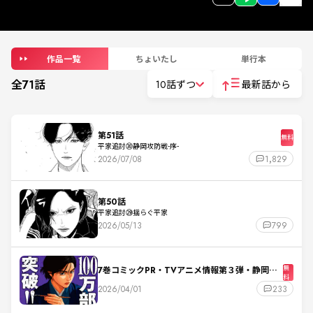
作品一覧
ちょいたし
単行本
全
71
話
10話ずつ
最新話から
第51話
無料
平家追討㉚静岡攻防戦-序-
2026/07/08
1,829
第50話
平家追討㉙揺らぐ平家
2026/05/13
799
7巻コミックPR・TVアニメ情報第３弾・静岡攻
無
料
防戦本予告
2026/04/01
233