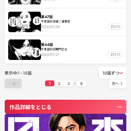
第47話
平家追討㉖壇ノ浦事変
2026/01/28
275
第46話
平家追討㉕閘門之会
2026/01/21
215
表示中:
1
-
10
話
10話ずつ
1
2
3
8
前へ
次へ
作品詳細をとじる