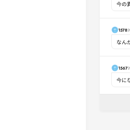
今の
1578
2
なん
1567
2
今に