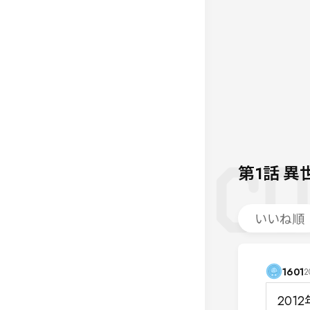
第1話
異
いいね順
1601
2
20