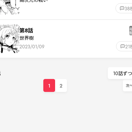
38
第8話
世界樹
2023/01/09
21
話
10話ず
1
2
次