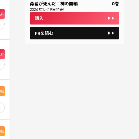
勇者が死んだ！神の国編
0
巻
2026
年
1
月
19
日発売!
無料
購入
3
PRを読む
無料
8
先読
8
先読