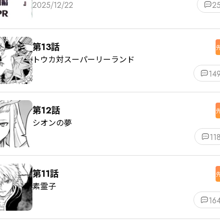
2025/12/22
2
第13話
トウカ対スーパーリーランド
14
第12話
シオンの夢
11
第11話
素霊子
16