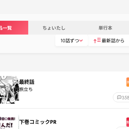
品一覧
ちょいたし
単行本
10話ずつ
最新話から
最終話
旅立ち
35
下巻コミックPR