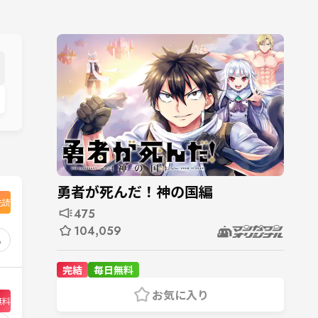
勇者が死んだ！神の国編
先読
475
104,059
8
完結
毎日無料
お気に入り
無料