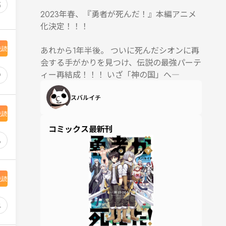
5
2023年春、『勇者が死んだ！』本編アニメ
化決定！！！
先読
あれから1年半後。 ついに死んだシオンに再
会する手がかりを見つけ、伝説の最強パーテ
ィー再結成！！！ いざ「神の国」へ―
9
スバルイチ
先読
コミックス最新刊
8
先読
4