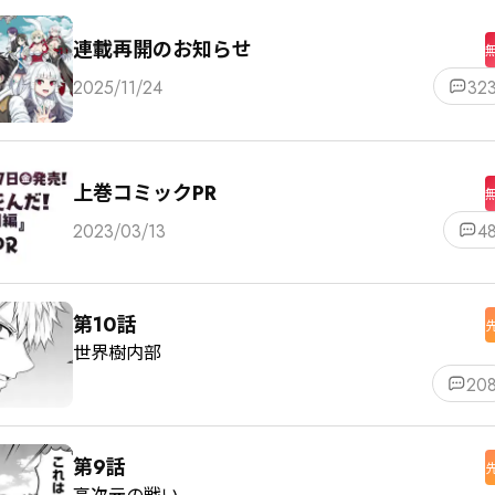
連載再開のお知らせ
2025/11/24
32
上巻コミックPR
2023/03/13
4
第10話
世界樹内部
20
第9話
高次元の戦い