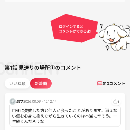
ログインすると
コメントができるよ!
第1話
見送りの場所①
のコメント
いいね順
新着順
513
コメント
577
2026.08.09 - 15:12:14
1
自死に失敗した方と何人か会ったことがあります。消えな
い傷を心身に抱えながら生きていくのは本当に辛そう。一
生続くんだろうな