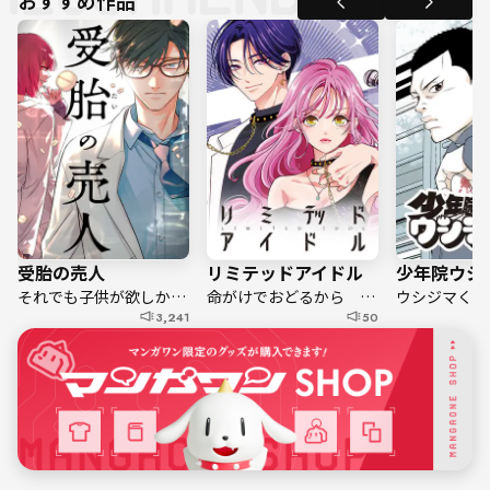
受胎の売人
リミテッドアイドル
少年院ウシ
それでも子供が欲しかった――
命がけでおどるから 私をみつけて
3,241
50