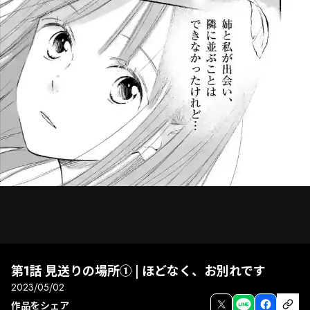
第1話 見送りの場所① | ほどなく、お別れです
2023/05/02
次話
前話
全画面
作品をシェア