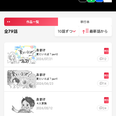
作品一覧
単行本
全
79
話
10話ずつ
最新話から
おまけ
無料
夏といえば？part2
2026/07/21
12
おまけ
無料
夏といえば？part1
2026/06/23
14
おまけ
無料
４人家族
2026/05/12
24