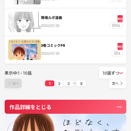
現場ルポ漫画
無料
2026/01/30
56
5巻コミックPR
無料
2026/01/30
4
表示中:
1
-
10
話
10話ずつ
1
2
3
8
前へ
次へ
作品詳細をとじる