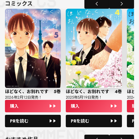
コミックス
ほどなく、お別れです
5
巻
ほどなく、お別れです
4
巻
ほど
2026
年
2
月
12
日発売！
2025
年
5
月
19
日発売！
2024
年
購入
購入
購
PRを読む
PRを読む
P
おすすめ作品