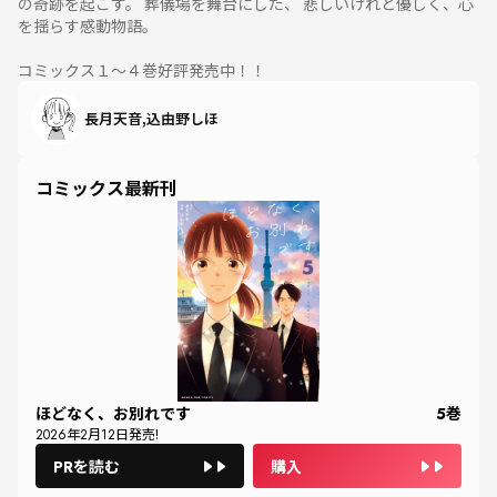
の奇跡を起こす。 葬儀場を舞台にした、 悲しいけれど優しく、心
を揺らす感動物語。
コミックス１～４巻好評発売中！！
長月天音,込由野しほ
コミックス最新刊
ほどなく、お別れです
5
巻
2026
年
2
月
12
日発売!
PRを読む
購入