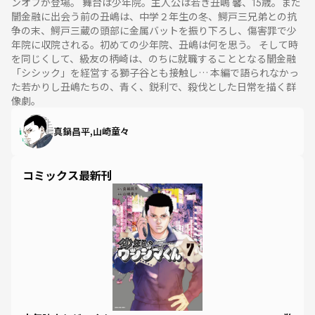
ンオフが登場。 舞台は少年院。主人公は若き丑嶋 馨、15歳。まだ
闇金融に出会う前の丑嶋は、中学２年生の冬、鰐戸三兄弟との抗
争の末、鰐戸三蔵の頭部に金属バットを振り下ろし、傷害罪で少
年院に収院される。初めての少年院、丑嶋は何を思う。 そして時
を同じくして、級友の柄崎は、のちに就職することとなる闇金融
「シシック」を経営する獅子谷とも接触し… 本編で語られなかっ
た若かりし丑嶋たちの、青く、鋭利で、殺伐とした日常を描く群
像劇。
真鍋昌平,山崎童々
コミックス最新刊