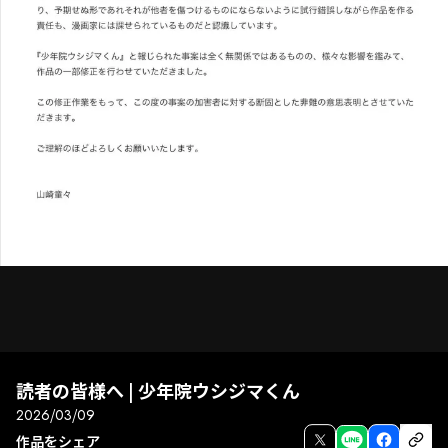
読者の皆様へ | 少年院ウシジマくん
2026/03/09
次話
前話
全画面
作品をシェア