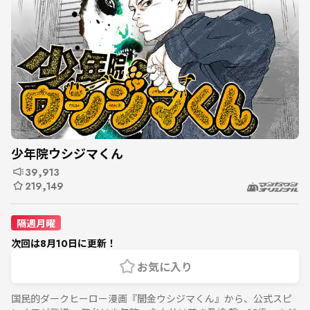
少年院ウシジマくん
39,913
219,149
隔週月曜
次回は8月10日に更新！
お気に入り
国民的ダークヒーロー漫画『闇金ウシジマくん』から、公式スピ