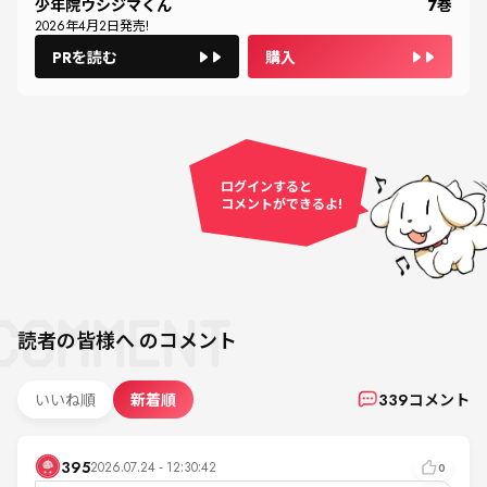
少年院ウシジマくん
7
巻
2026
年
4
月
2
日発売!
PRを読む
購入
ログインすると
コメントができるよ!
読者の皆様へ
のコメント
いいね順
新着順
339
コメント
395
2026.07.24 - 12:30:42
0