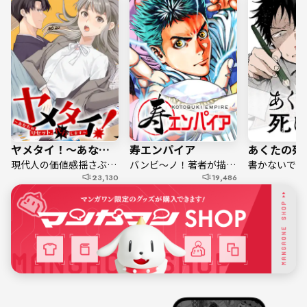
ヤメタイ！～あなたのリセット、代行します～
寿エンパイア
あくたの死
現代人の価値感揺さぶる社会派ドラマ！
バンビ～ノ！著者が描く寿司対決！
書かないで死
23,130
19,486