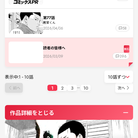
第77話
教官くん
2026/04/06
58
読者の皆様へ
無料
2026/03/09
396
表示中:
1
-
10
話
10話ずつ
1
2
3
10
前へ
次へ
作品詳細をとじる