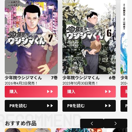
少年院ウシジマくん
7
巻
少年院ウシジマくん
6
巻
少年
2026
年
4
月
2
日発売！
2025
年
10
月
30
日発売！
2024
年
購入
購入
購
PRを読む
PRを読む
P
おすすめ作品