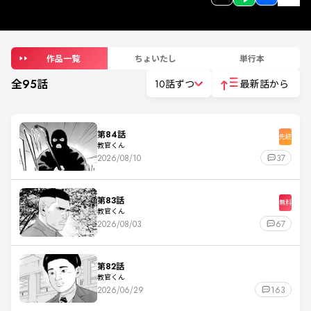
作品一覧
ちょいたし
単行本
全
95
話
10話ずつ
最新話から
第84話
先読
教官くん
2026/08/10
37
第83話
無料
教官くん
2026/08/03
67
第82話
教官くん
2026/06/29
163