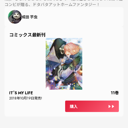
コンビが贈る、ドタバタアットホームファンタジー！
成田 芋虫
コミックス最新刊
IT’S MY LIFE
11
巻
2018
年
10
月
19
日発売!
購入