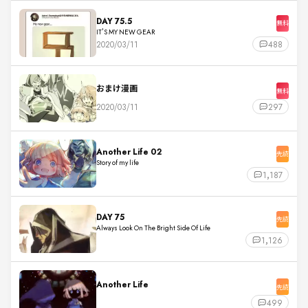
DAY 75.5
無料
IT'S MY NEW GEAR
2020/03/11
488
おまけ漫画
無料
2020/03/11
297
Another Life 02
先読
Story of my life
1,187
DAY 75
先読
Always Look On The Bright Side Of Life
1,126
Another Life
先読
499