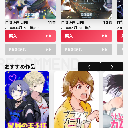
IT’S MY LIFE
11
巻
IT’S MY LIFE
10
巻
IT’S 
2018
年
10
月
19
日発売！
2018
年
6
月
19
日発売！
2017
年
購入
購入
購
PRを読む
PRを読む
P
おすすめ作品