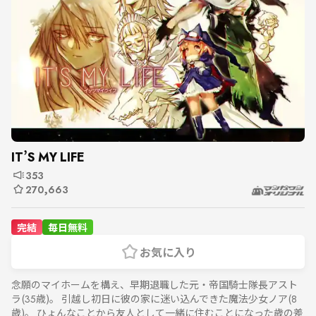
IT’S MY LIFE
353
270,663
完結
毎日無料
お気に入り
念願のマイホームを構え、早期退職した元・帝国騎士隊長アスト
ラ(35歳)。 引越し初日に彼の家に迷い込んできた魔法少女ノア(8
歳)。 ひょんなことから友人として一緒に住むことになった歳の差