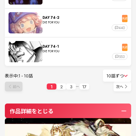
DAY 74-2
先読
DIE FOR YOU
440
DAY 74-1
先読
DIE FOR YOU
553
表示中:
1
-
10
話
10話ずつ
1
2
3
17
前へ
次へ
作品詳細をとじる