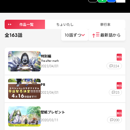
作品一覧
ちょいたし
単行本
全
163
話
10話ずつ
最新話から
特別編
無料
The after math
2023/04/01
224
PR
無料
2023/04/01
25
壁紙プレゼント
無料
2020/03/11
200