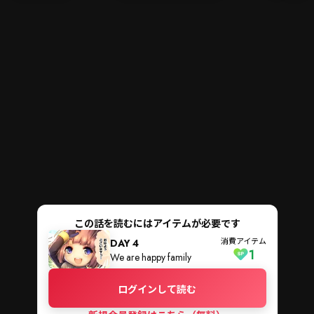
メニ
ログイン・会員登録
検索
この話を読むにはアイテムが必要です
消費アイテム
DAY 4
1
We are happy family
ログインして読む