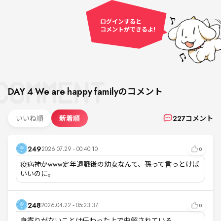
ログインすると
コメントができるよ!
DAY 4
We are happy family
のコメント
いいね順
新着順
227
コメント
249
2026.07.29 - 00:40:10
0
疫病神かwww定年退職後の幼女なんて、孫って言っとけば
いいのに。
248
2026.04.22 - 05:23:37
0
身寄りがないことは伝わった上で曲解されている