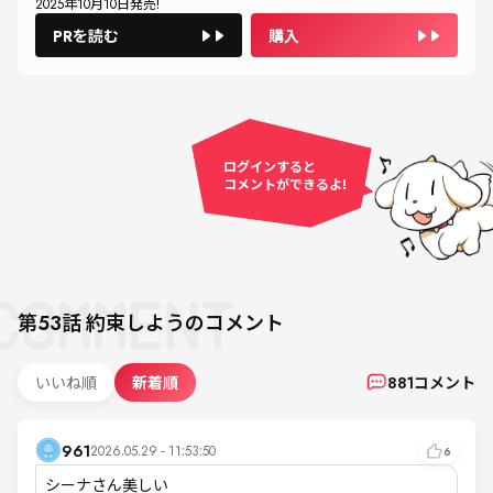
2025
年
10
月
10
日発売!
PRを読む
購入
ログインすると
コメントができるよ!
第53話
約束しよう
のコメント
いいね順
新着順
881
コメント
961
2026.05.29 - 11:53:50
6
シーナさん美しい