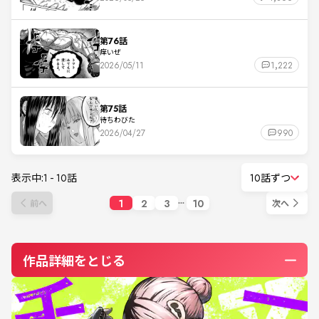
第76話
痒いぜ
2026/05/11
1,222
第75話
待ちわびた
2026/04/27
990
表示中:
1
-
10
話
10話ずつ
1
2
3
10
前へ
次へ
作品詳細をとじる