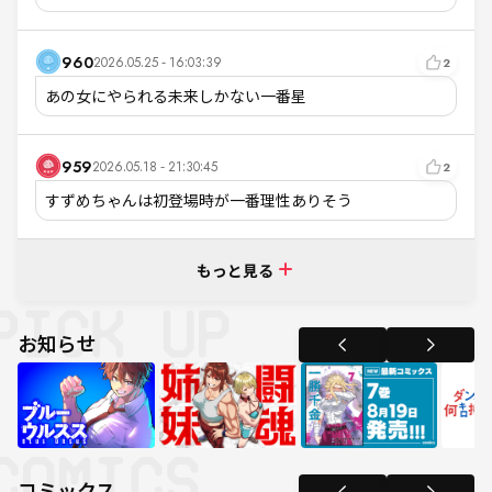
960
2026.05.25 - 16:03:39
2
あの女にやられる未来しかない一番星
959
2026.05.18 - 21:30:45
2
すずめちゃんは初登場時が一番理性ありそう
もっと見る
お知らせ
コミックス