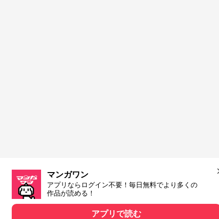
マンガワン
アプリならログイン不要！毎日無料でより多くの
作品が読める！
アプリで読む