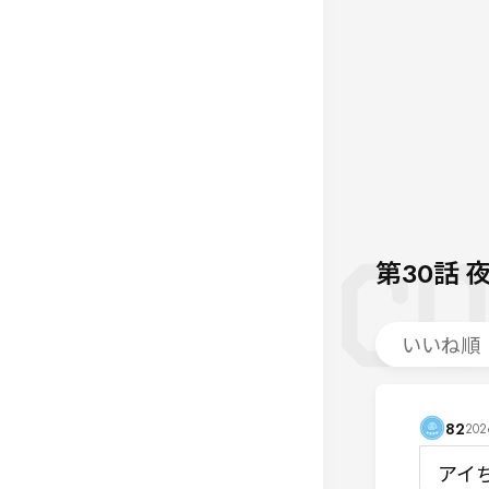
第30話
いいね順
82
2026
アイ