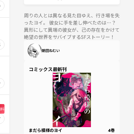
0
周りの人とは異なる見た目ゆえ、行き場を失
ったヨイ。 彼女に手を差し伸べたのは…？
異形にして異端の彼女が、己の存在をかけて
絶望の世界をサバイブするSFストーリー！
5
朝田ねむい
コミックス最新刊
9
無料
7
まだら模様のヨイ
4
巻