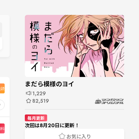
まだら模様のヨイ
先読
1,229
82,519
9
毎月更新
次回は8月20日に更新！
無料
お気に入り