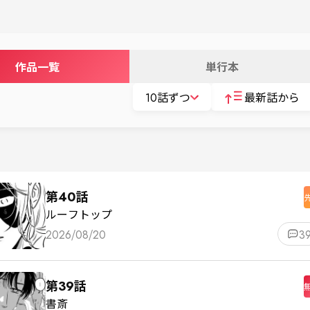
作品一覧
単行本
10話ずつ
最新話から
第40話
ルーフトップ
2026/08/20
3
第39話
書斎