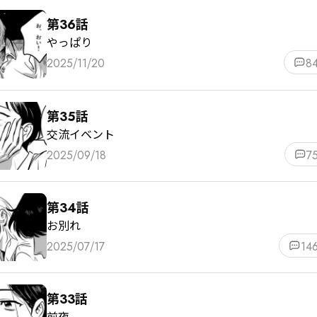
第36話
やっぱり
2025/11/20
8
第35話
交流イベント
2025/09/18
7
第34話
お別れ
2025/07/17
14
第33話
前夜