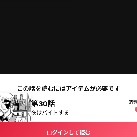
切
コミックス
コイン購入
この話を読むにはアイテムが必要です
第30話
消
夜はバイトする
ログインして読む