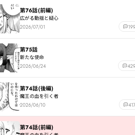
第76話(前編)
広がる動揺と疑心
2026/07/01
19
第75話
新たな使命
2026/06/24
42
第74話(後編)
魔王の血を引く者
2026/06/10
41
第74話(前編)
魔王の血を引く者