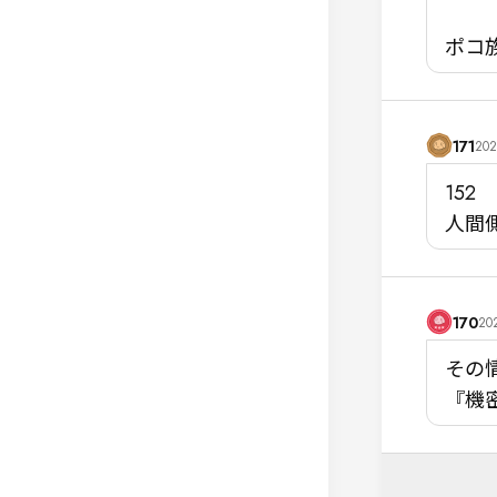
ポコ
171
202
152

人間
170
202
その
『機