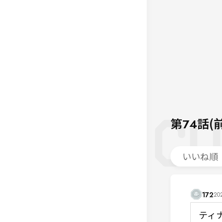
第74話(
いいね順
172
202
ティ