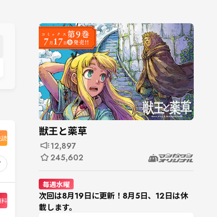
獣王と薬草
先読
12,897
245,602
7
毎週水曜
次回は8月19日に更新！8月5日、12日は休
無料
載します。