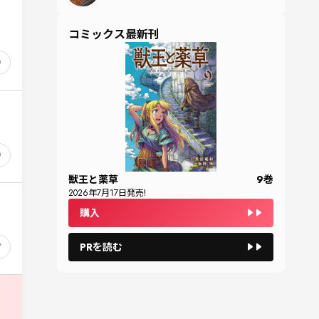
コミックス最新刊
9
9
獣王と薬草
9
巻
2026
年
7
月
17
日発売!
購入
7
PRを読む