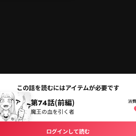
切
コミックス
コイン購入
この話を読むにはアイテムが必要です
第74話(前編)
消
魔王の血を引く者
ログインして読む