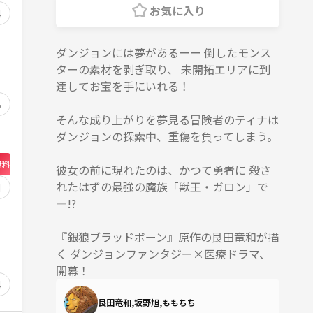
お気に入り
4
ダンジョンには夢があるーー 倒したモンス
ターの素材を剥ぎ取り、 未開拓エリアに到
達してお宝を手にいれる！
8
そんな成り上がりを夢見る冒険者のティナは
ダンジョンの探索中、重傷を負ってしまう。
無料
彼女の前に現れたのは、かつて勇者に 殺さ
れたはずの最強の魔族「獣王・ガロン」で
1
―!?
『銀狼ブラッドボーン』原作の艮田竜和が描
く ダンジョンファンタジー×医療ドラマ、
開幕！
4
艮田竜和,坂野旭,ももちち