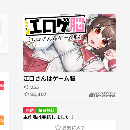
江口さんはゲーム脳
無料
255
83,407
2
完結
毎日無料
本作品は完結しました！
先読
お気に入り