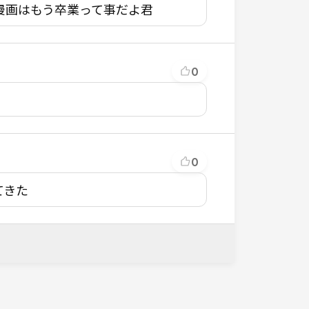
漫画はもう卒業って事だよ君
0
0
てきた