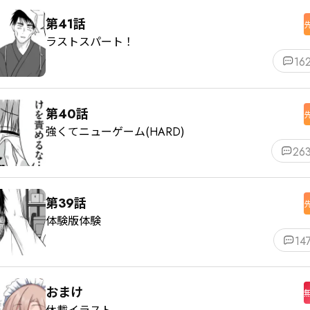
第41話
ラストスパート！
16
第40話
強くてニューゲーム(HARD)
26
第39話
体験版体験
14
おまけ
休載イラスト