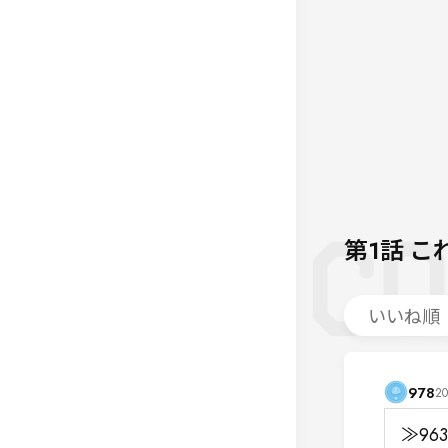
第1話
こ
いいね順
978
20
≫963
