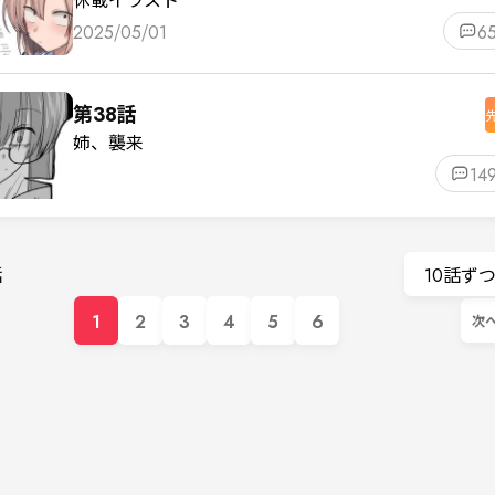
2025/05/01
6
第38話
姉、襲来
14
話
10話ず
1
2
3
4
5
6
次