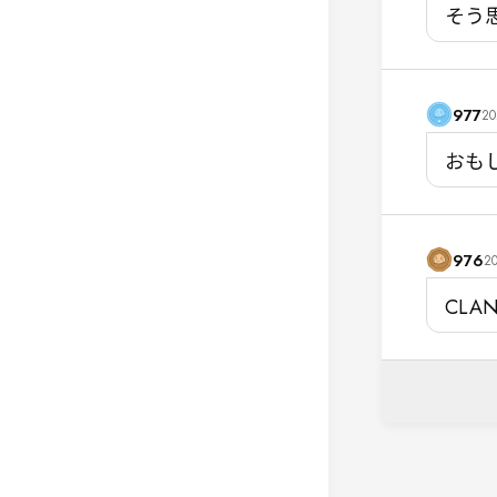
そう
977
20
おも
976
20
CL