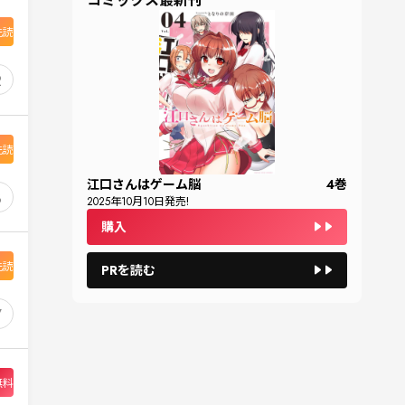
先読
2
先読
江口さんはゲーム脳
4
巻
3
2025
年
10
月
10
日発売!
購入
先読
PRを読む
7
無料