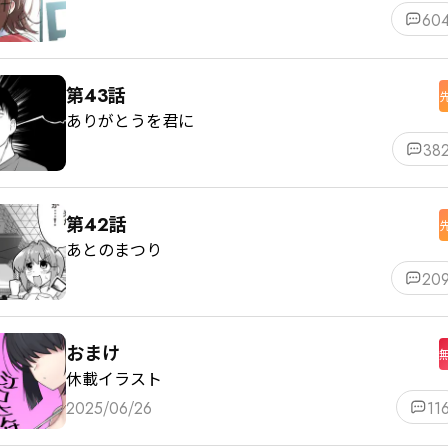
60
第43話
ありがとうを君に
38
第42話
あとのまつり
20
おまけ
休載イラスト
2025/06/26
11