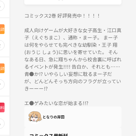
4
コミックス2巻 好評発売中！！！！
先読
成人向けゲームが大好きな女子高生・江口真
子（えぐちまこ）、通称・まー子。 まー子
は何をやらせても完ぺきな幼馴染・王子 翔
2
(おうじ しょう)に思いを寄せていた。 そん
なある日、急に翔ちゃんから校舎裏に呼ばれ
るイベントが発生!!!! 告白か、それとも……
先読
青●か!? いやらしい妄想に耽るまー子だ
が、どんどんそっち方向のフラグが立ってい
9
きーーー!?
エ●ゲみたいな恋が始まる!!?
無料
となりの岸田
6
コミックス最新刊