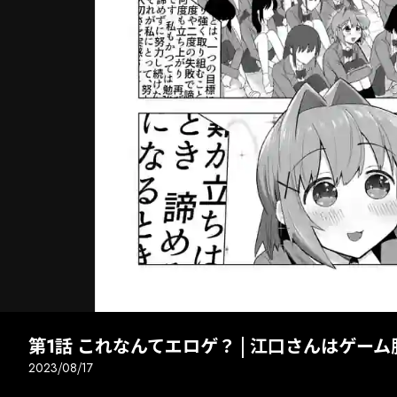
次話
全画面
第1話 これなんてエロゲ？ | 江口さんはゲーム
2023/08/17