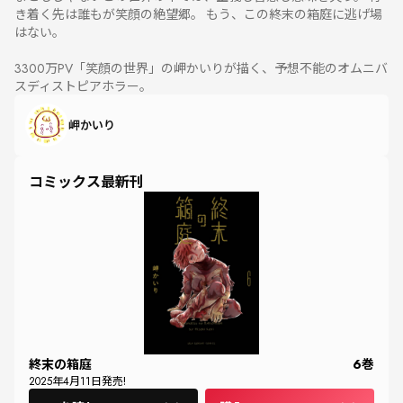
き着く先は誰もが笑顔の絶望郷。 もう、この終末の箱庭に逃げ場
はない。
3300万PV「笑顔の世界」の岬かいりが描く、予想不能のオムニバ
スディストピアホラー。
岬かいり
コミックス最新刊
終末の箱庭
6
巻
2025
年
4
月
11
日発売!