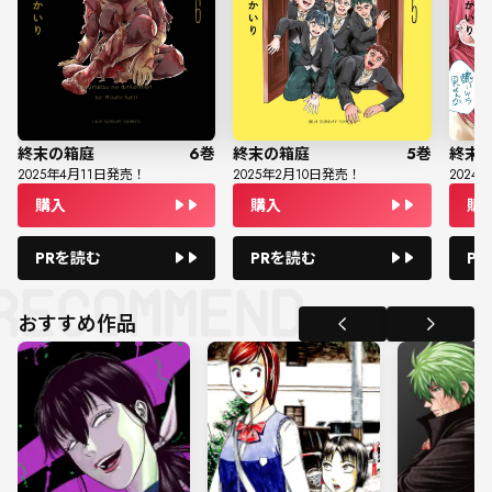
終末の箱庭
6
巻
終末の箱庭
5
巻
終末
2025
年
4
月
11
日発売！
2025
年
2
月
10
日発売！
2024
年
購入
購入
購
PRを読む
PRを読む
P
おすすめ作品