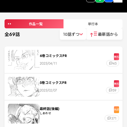
作品一覧
単行本
全
69
話
10話ずつ
最新話から
6巻コミックスPR
無料
2025/04/11
45
5巻コミックスPR
無料
2025/02/07
59
最終話(後編)
先読
しあわせ
371