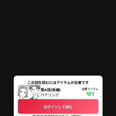
メニ
ログイン・会員登録
検索
この話を読むにはアイテムが必要です
消費アイテム
第6話(後編)
1
ペアリング
ログインして読む