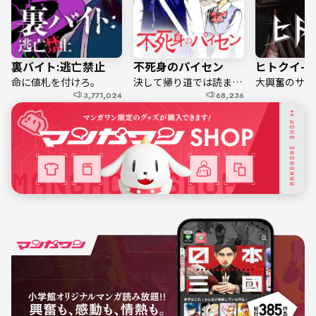
裏バイト:逃亡禁止
不死身のパイセン
ヒトクイ-ori
命に値札を付けろ。
決して帰り道では読まないでください――
3,771,024
68,236