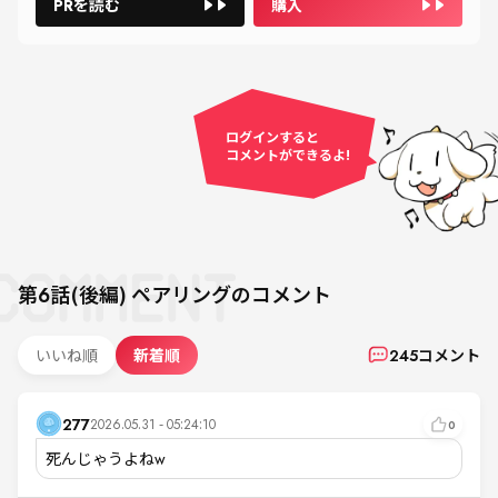
PRを読む
購入
ログインすると
コメントができるよ!
第6話(後編)
ペアリング
のコメント
いいね順
新着順
245
コメント
277
2026.05.31 - 05:24:10
0
死んじゃうよねw