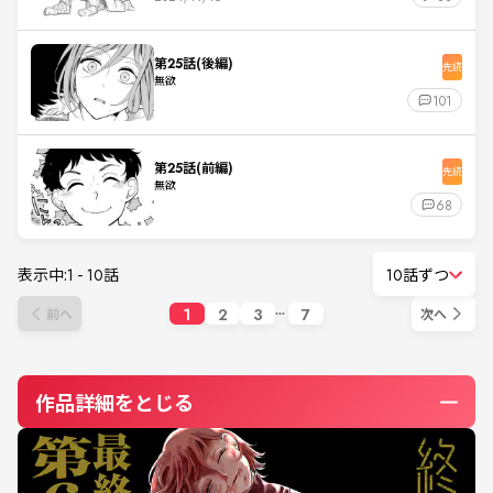
第25話(後編)
先読
無欲
101
第25話(前編)
先読
無欲
68
表示中:
1
-
10
話
10話ずつ
1
2
3
7
前へ
次へ
作品詳細をとじる