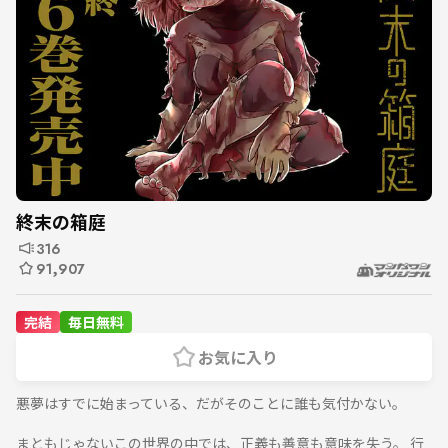
終末の箱庭
316
91,907
完結
毎日無料
お気に入り
悪夢はすでに始まっている、だがそのことに誰も気付かない。
まともじゃないこの世界の中では、正義も善意も意味を失う。 行