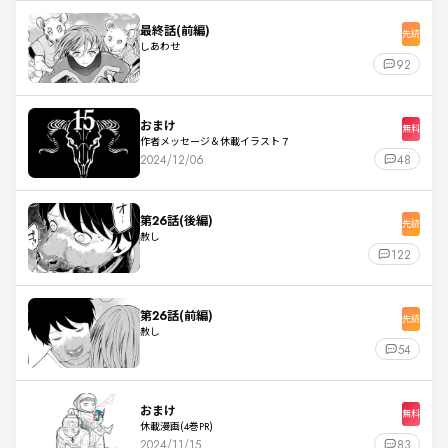
最終話(前編)
先読
しあわせ
92
おまけ
無料
作者メッセージ＆休載イラスト７
2024/12/06
48
第26話(後編)
先読
赦し
122
第26話(前編)
先読
赦し
54
おまけ
無料
休載漫画(4巻PR)
2024/11/15
83