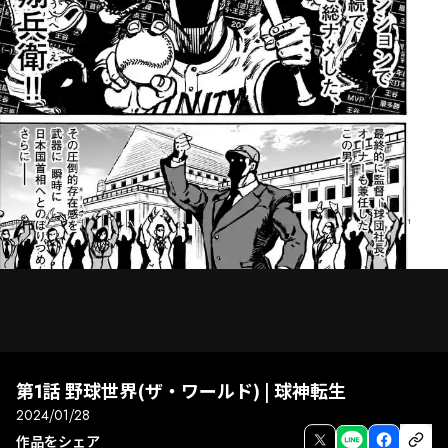
第1話 野球世界(ザ・ワールド) | 球神転生
2024/01/28
次話
前話
全画面
作品をシェア