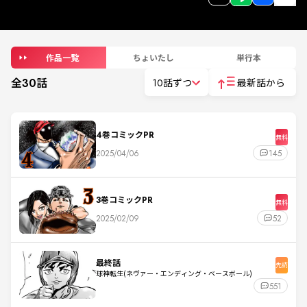
作品一覧
ちょいたし
単行本
全
30
話
10話ずつ
最新話から
4巻コミックPR
無料
2025/04/06
145
3巻コミックPR
無料
2025/02/09
52
最終話
先読
球神転生(ネヴァー・エンディング・ベースボール)
551