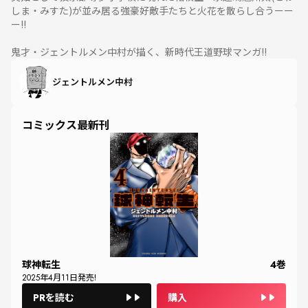
しま・みすた)が並み居る強豪好敵手たちと火花を散らし合うーー
ー!!
鬼才・ジェントルメン中村が描く、新時代王道野球マンガ!!
ジェントルメン中村
コミックス最新刊
球神転生
4
巻
2025
年
4
月
11
日発売!
PRを読む
購入