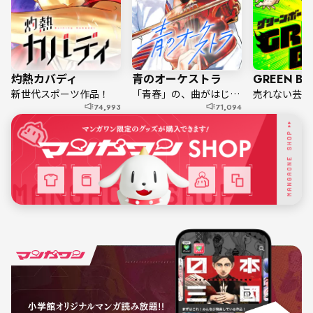
灼熱カバディ
青のオーケストラ
GREEN BO
新世代スポーツ作品！
「青春」の、曲がはじまる。
74,993
71,094