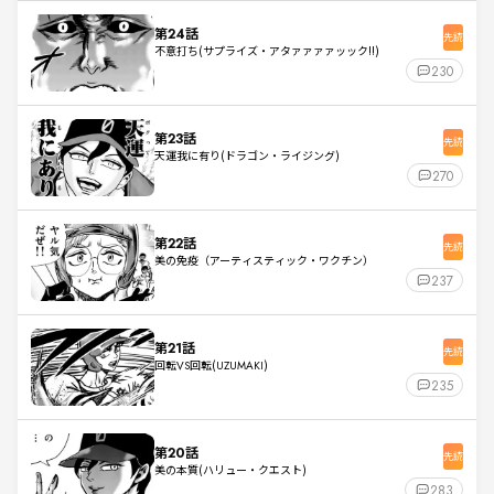
第24話
先読
不意打ち(サプライズ・アタァァァァッック!!)
230
第23話
先読
天運我に有り(ドラゴン・ライジング)
270
第22話
先読
美の免疫（アーティスティック・ワクチン）
237
第21話
先読
回転VS回転(UZUMAKI)
235
第20話
先読
美の本質(ハリュー・クエスト)
283