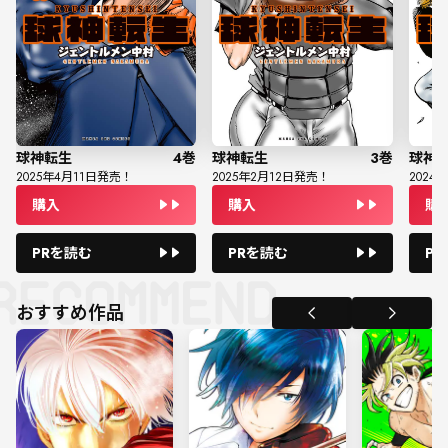
球神転生
4
巻
球神転生
3
巻
球神
2025
年
4
月
11
日発売！
2025
年
2
月
12
日発売！
2024
年
購入
購入
購
PRを読む
PRを読む
P
おすすめ作品