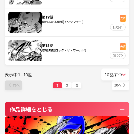
第19話
先読
陽のあたる場所(トワシマァ…)
241
第18話
先読
球場沸騰(ロック・ザ・ワールド)
279
表示中:
1
-
10
話
10話ずつ
1
2
3
前へ
次へ
作品詳細をとじる