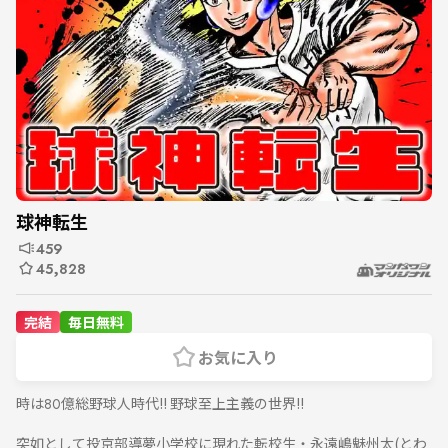
球神転生
459
45,828
完結
毎日無料
お気に入り
時は80億総野球人時代!! 野球至上主義の世界!!
突如として投京部導夢小学校に現れた転校生・永遠嶋魅州太(とわ