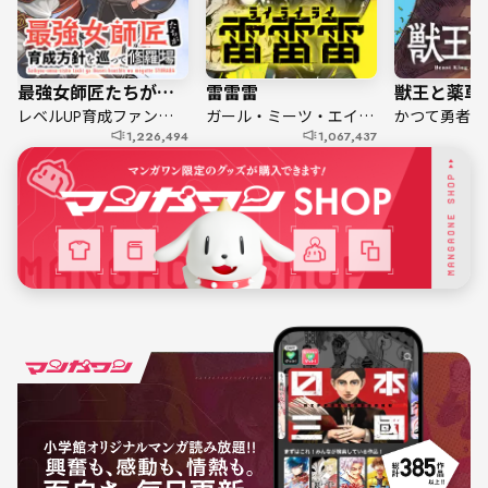
最強女師匠たちが育成方針を巡って修羅場
雷雷雷
獣王と薬草
レベルUP育成ファンタジー！
ガール・ミーツ・エイリアン！
1,226,494
1,067,437