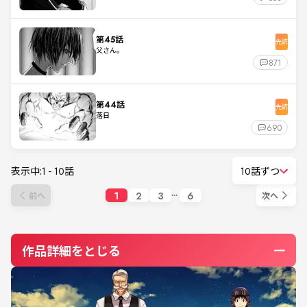
第45話
先読
父さん。
871
第44話
先読
落日
690
表示中:
1
-
10
話
10話ずつ
1
2
3
6
前へ
次へ
作品詳細をとじる