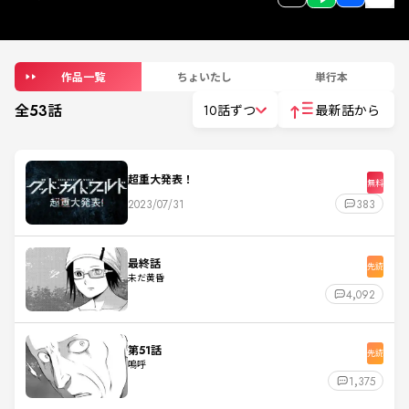
作品一覧
ちょいたし
単行本
全
53
話
10話ずつ
最新話から
超重大発表！
無料
2023/07/31
383
最終話
先読
未だ黄昏
4,092
第51話
先読
嗚呼
1,375