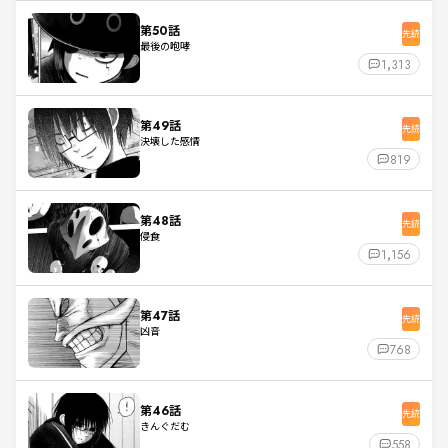
第50話
先読
最後の咆哮
1,313
第49話
先読
決壊した感情
819
第48話
先読
侵食
1,156
第47話
先読
凶音
768
第46話
先読
きんぐだむ
558