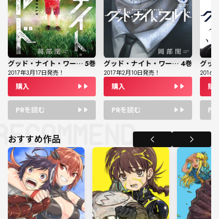
グッド・ナイト・ワールド
5
巻
グッド・ナイト・ワールド
4
巻
2017
年
3
月
17
日発売！
2017
年
2
月
10
日発売！
2016
年
購入
購入
購
PRを読む
PRを読む
P
おすすめ作品