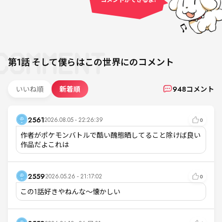
第1話
そして僕らはこの世界に
のコメント
いいね順
新着順
948
コメント
2561
2026.08.05 - 22:26:39
0
作者がポケモンバトルで酷い醜態晒してること除けば良い
作品だよこれは
2559
2026.05.26 - 21:17:02
0
この1話好きやねんな〜懐かしい