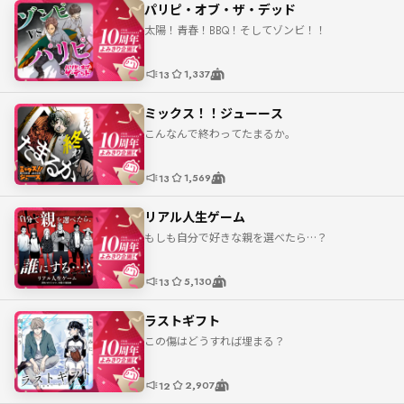
パリピ・オブ・ザ・デッド
太陽！青春！BBQ！そしてゾンビ！！
1,337
13
ミックス！！ジューース
こんなんで終わってたまるか。
1,569
13
リアル人生ゲーム
もしも自分で好きな親を選べたら…？
5,130
13
ラストギフト
この傷はどうすれば埋まる？
2,907
12