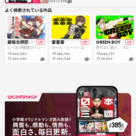
508
9
よく検索されている作品
最強女師匠たちが育成方針を巡って修羅場
雷雷雷
GREEN BOY
レベルUP育成ファンタジー！
ガール・ミーツ・エイリアン！
売れない芸人、プロレスに立つ
440,293
385,143
244,731
330,930
343,946
49,873