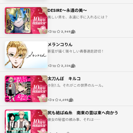
DESIRE〜永遠の美〜
美しい男を、永遠に手に入れるには？
2,949
10
メランコりん
新星が描く瑞々しい青春連走読切！
2,334
10
太刀んぼ キルコ
ホ別1.5。それがこの世界のルール。
6,698
9
尻も結ばぬ糸 南東の雲は東へ向かう
彼女の秘密の頼み事、それは……