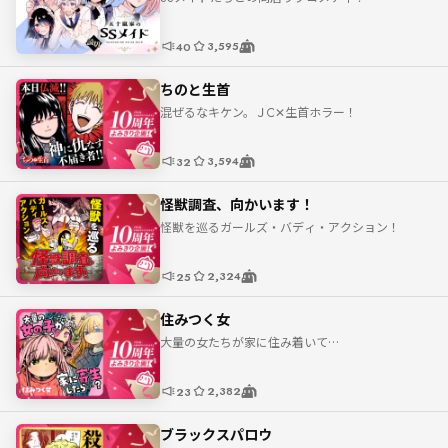
3,595
40
ちのと生首
混ぜるなキケン。ＪC✕生首ホラー！
3,594
32
怪獣調査、向かいます！
怪獣を巡るガールズ・バディ・アクション！
2,324
25
住みつく女
大量の女たちが家に住み着いて…
2,382
23
ブラックスパロウ