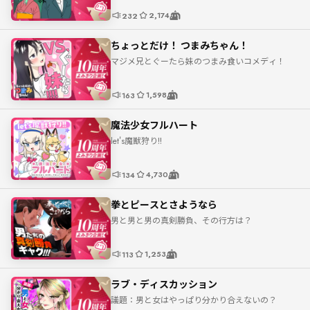
2,174
232
ちょっとだけ！ つまみちゃん！
マジメ兄とぐーたら妹のつまみ食いコメディ！
1,598
163
魔法少女フルハート
let's魔獣狩り!!
4,730
134
拳とピースとさようなら
男と男と男の真剣勝負、その行方は？
1,253
113
ラブ・ディスカッション
議題：男と女はやっぱり分かり合えないの？