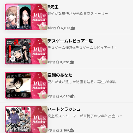
#先生
爽やかな痛快さが光る青春ストーリー
6,073
12
デスゲームレビュアー嵐
デスゲーム運営vsデスゲームレビュアー！！
3,370
11
空砲のあなた
死んだ彼が遺した秘密を辿る、再生の物語。
4,093
11
ハートクラッシュ
炎上系ストリーマーが車椅子の少年と出会い…
2,189
11