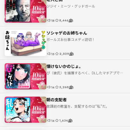
ジジイ・ミーツ・グッドガール
8,446
18
ソシャゲのお姉ちゃん
ガールズお仕事コメディ読切！
2,509
15
懐けないかのじょ。
ぴ（彼氏）を捕獲するべく、DLしたマチアプで出
会ったのは…！？
5,268
14
朝の支配者
放課前の教室を、支配するのは”私”だ。
1,634
14