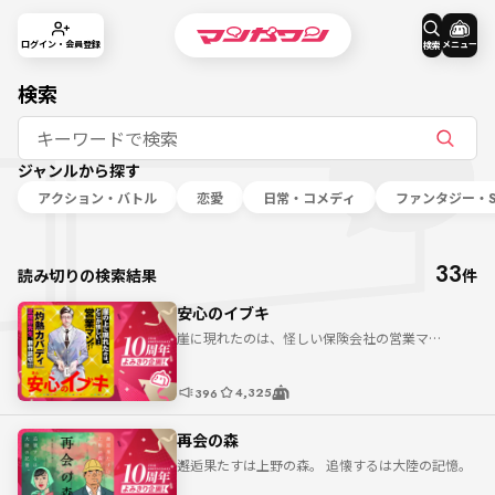
メニュー
ログイン・会員登録
検索
検索
ジャンルから探す
アクション・バトル
恋愛
日常・コメディ
ファンタジー・S
33
読み切りの検索結果
件
安心のイブキ
崖に現れたのは、怪しい保険会社の営業マ
ン…！？
4,325
396
再会の森
邂逅果たすは上野の森。 追懐するは大陸の記憶。