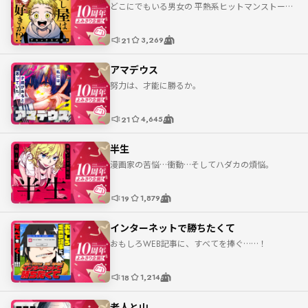
どこにでもいる男女の 平熱系ヒットマンストーリ
ー！
3,269
21
アマデウス
努力は、才能に勝るか。
4,645
21
半生
漫画家の苦悩…衝動…そしてハダカの煩悩。
1,879
19
インターネットで勝ちたくて
おもしろWEB記事に、すべてを捧ぐ……！
1,214
18
老人と山