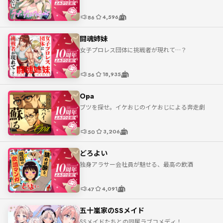
4,596
86
闘魂姉妹
女子プロレス団体に挑戦者が現れて…？
18,935
56
Opa
ブツを探せ。イケおじのイケおじによる奔走劇
3,206
50
どろよい
独身アラサー会社員が魅せる、最高の飲酒
4,091
47
五十嵐家のSSメイド
SSメイドたちとの同居ラブコメディ！